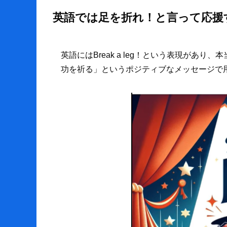
英語では足を折れ！と言って応援
英語にはBreak a leg！という表現があ
功を祈る」というポジティブなメッセージで